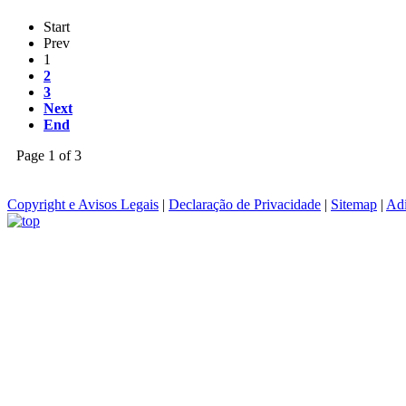
Start
Prev
1
2
3
Next
End
Page 1 of 3
Copyright e Avisos Legais
|
Declaração de Privacidade
|
Sitemap
|
Adi